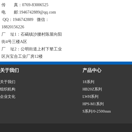
传 真：0769-83006525
电 邮:1946742889@qq.com
QQ：1946742889 微信：
18820156226
厂 址1：石碣镇沙腰村陈屋向阳
街4号三楼A区
厂 址2：公明街道上村下辇工业
区兴宝合工业厂房12楼
关于我们
产品中心
关于我们
18系列
组织机构
HB20Z系列
企业文化
LWH系列
HPS-M1系列
S系列/0-2500mm